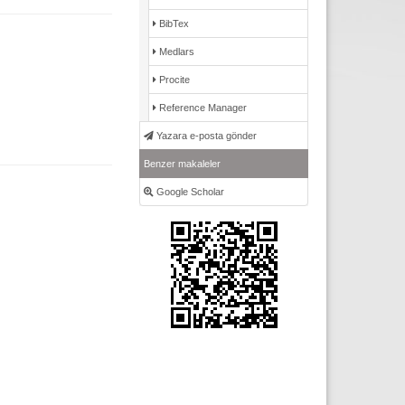
BibTex
Medlars
Procite
Reference Manager
Yazara e-posta gönder
Benzer makaleler
Google Scholar