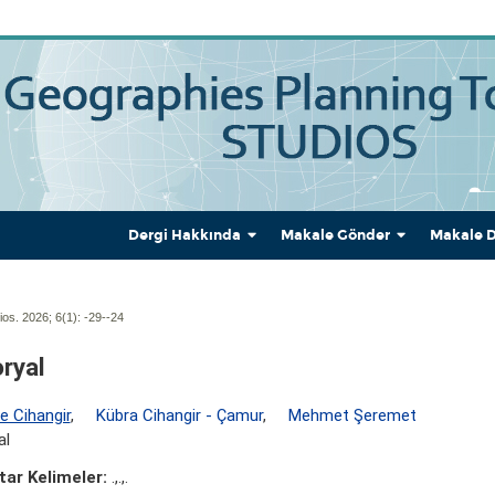
Dergi Hakkında
Makale Gönder
Makale 
os. 2026; 6(1):
-29--24
oryal
e Cihangir
,
Kübra Cihangir - Çamur
,
Mehmet Şeremet
al
ar Kelimeler:
.,.,.