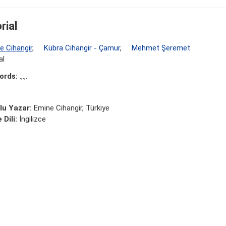
rial
e Cihangir
,
Kübra Cihangir - Çamur
,
Mehmet Şeremet
al
ords:
.,.,.
lu Yazar:
Emine Cihangir, Türkiye
 Dili:
İngilizce