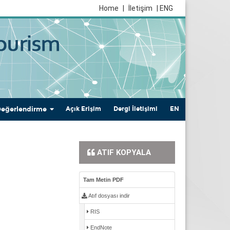
Home
|
İletişim
| ENG
Değerlendirme
Açık Erişim
Dergi İletişimi
EN
ATIF KOPYALA
Tam Metin PDF
Atıf dosyası indir
RIS
EndNote