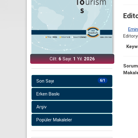
Edito
Emin
Editory
Keyw
Cilt:
6
Sayı:
1
Yıl:
2026
Sorum
Makale
Son Sayı
6/1
Erken Baskı
Arşiv
Popüler Makaleler