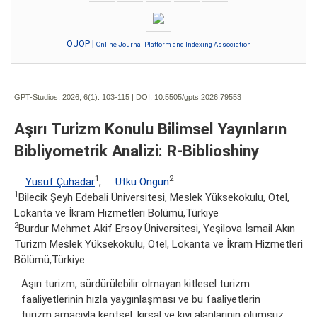
OJOP |
Online Journal Platform and Indexing Association
GPT-Studios. 2026; 6(1):
103-115 | DOI:
10.5505/gpts.2026.79553
Aşırı Turizm Konulu Bilimsel Yayınların
Bibliyometrik Analizi: R-Biblioshiny
1
2
Yusuf Çuhadar
,
Utku Ongun
1
Bilecik Şeyh Edebali Üniversitesi, Meslek Yüksekokulu, Otel,
Lokanta ve İkram Hizmetleri Bölümü,Türkiye
2
Burdur Mehmet Akif Ersoy Üniversitesi, Yeşilova İsmail Akın
Turizm Meslek Yüksekokulu, Otel, Lokanta ve İkram Hizmetleri
Bölümü,Türkiye
Aşırı turizm, sürdürülebilir olmayan kitlesel turizm
faaliyetlerinin hızla yaygınlaşması ve bu faaliyetlerin
turizm amacıyla kentsel, kırsal ve kıyı alanlarının olumsuz