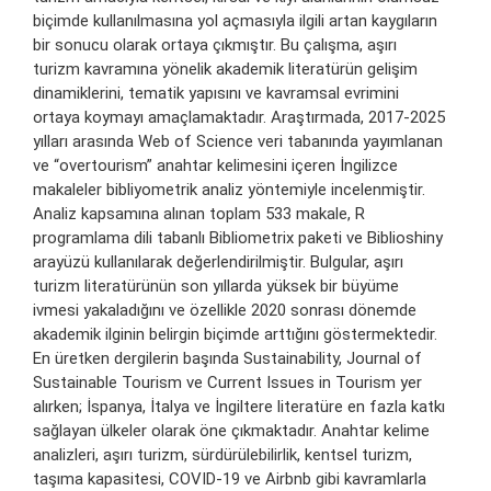
biçimde kullanılmasına yol açmasıyla ilgili artan kaygıların
bir sonucu olarak ortaya çıkmıştır. Bu çalışma, aşırı
turizm kavramına yönelik akademik literatürün gelişim
dinamiklerini, tematik yapısını ve kavramsal evrimini
ortaya koymayı amaçlamaktadır. Araştırmada, 2017-2025
yılları arasında Web of Science veri tabanında yayımlanan
ve “overtourism” anahtar kelimesini içeren İngilizce
makaleler bibliyometrik analiz yöntemiyle incelenmiştir.
Analiz kapsamına alınan toplam 533 makale, R
programlama dili tabanlı Bibliometrix paketi ve Biblioshiny
arayüzü kullanılarak değerlendirilmiştir. Bulgular, aşırı
turizm literatürünün son yıllarda yüksek bir büyüme
ivmesi yakaladığını ve özellikle 2020 sonrası dönemde
akademik ilginin belirgin biçimde arttığını göstermektedir.
En üretken dergilerin başında Sustainability, Journal of
Sustainable Tourism ve Current Issues in Tourism yer
alırken; İspanya, İtalya ve İngiltere literatüre en fazla katkı
sağlayan ülkeler olarak öne çıkmaktadır. Anahtar kelime
analizleri, aşırı turizm, sürdürülebilirlik, kentsel turizm,
taşıma kapasitesi, COVID-19 ve Airbnb gibi kavramlarla