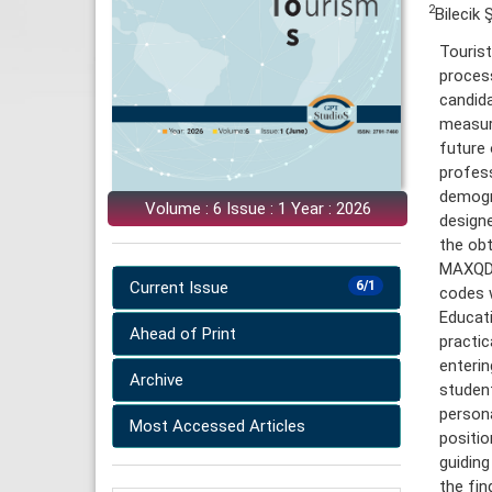
2
Bilecik 
Tourist
process
candida
measuri
future 
profess
demogra
Volume : 6 Issue : 1 Year : 2026
designe
the obt
MAXQDA
Current Issue
6/1
codes w
Educati
Ahead of Print
practic
enterin
Archive
student
persona
Most Accessed Articles
positio
guiding
the fin