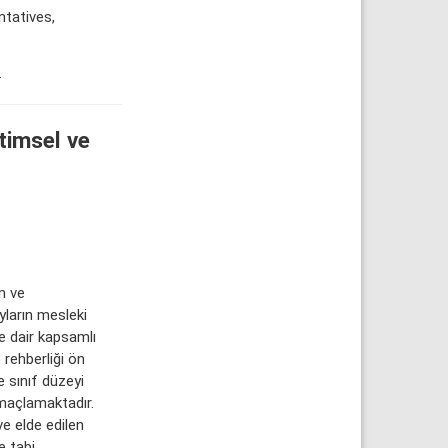
ntatives,
.
itimsel ve
im ve
ların mesleki
e dair kapsamlı
 rehberliği ön
e sınıf düzeyi
amaçlamaktadır.
ve elde edilen
e tabi