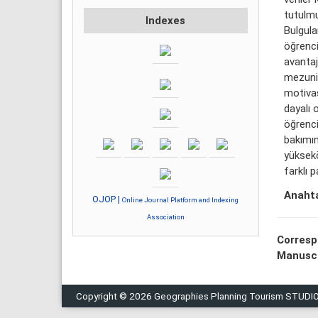
tutulmu
Indexes
Bulgula
öğrenci
avantaj
mezuniy
motivas
dayalı 
öğrenci
bakımın
yüksekö
farklı 
Anahta
OJOP |
Online Journal Platform and Indexing
Association
Corresp
Manuscr
Copyright © 2026 Geographies Planning Tourism STUDI