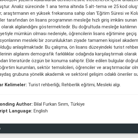
ştur. Analiz sürecinde 1 ana tema altında 5 alt-tema ve 25 kod oluş
r; araştırmanın en yüksek frekansına sahip olan 'Eğitim Süresi ve Kola
ler tarafından ön lisans programının mesleğe hızlı giriş imkânı sunan 
 olarak algılandığını göstermektedir. Bu doğrultuda mesleğe katılımın
etiyle mümkün olması nedeniyle, öğrencilerin lisans eğitimine geçiş
yonlarının mesleki bir zorunluluktan ziyade tamamen kişisel akadem
olduğu anlaşılmaktadır. Bu çalışma, ön lisans düzeyindeki turist rehberl
lerinin algılarını demografik farklılıklar odağında karşılaştırmalı olarak
dan literatürde özgün bir konuma sahiptir. Elde edilen bulgular doğru
ğretim kurumları, sektör temsilcileri, öğrenciler ve araştırmacılar o
paydaş grubuna yönelik akademik ve sektörel gelişim odaklı öneriler s
r Kelimeler:
Turist rehberliği, Rehberlik eğitimi, Mesleki algı.
onding Author:
Bilal Furkan Sırım, Türkiye
ipt Language:
English
O