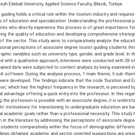
Şeyh Edebali University, Applied Science Faculty, Bilecik, Türkiye
 guiding holds a critical role within the tourism industry and requires
 of education and specialization. Understanding the professional 
tes who directly experience this process is of great importance fo
ng the quality of education and developing comprehensive strategi
of the sector. This study aims to comparatively analyze the educat
ional perceptions of associate degree tourist guiding students th
phic variables such as university type, gender, and grade level. In t
d with a qualitative approach, interviews were conducted with 28 s
ained data were subjected to content analysis by being examined in
 software. During the analysis process, 1 main theme, 5 sub-them
ere developed. The findings indicate that the code 'Duration and E
on,' which has the highest frequency in the research, is perceived b
al advantage offering a quick entry into the profession. In this regar
g the profession is possible with an associate degree, it is underst
s' motivations for transitioning to undergraduate education are bas
l academic goals rather than a professional necessity. This study 
n in the literature by addressing the perceptions of associate degre
 students comparatively within the focus of demographic differences
dings obtained, academic and sector-oriented suggestions are pres