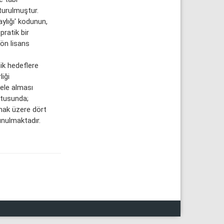
turulmuştur.
ylığı' kodunun,
pratik bir
 ön lisans
ik hedeflere
iği
 ele alması
ltusunda;
lmak üzere dört
unulmaktadır.