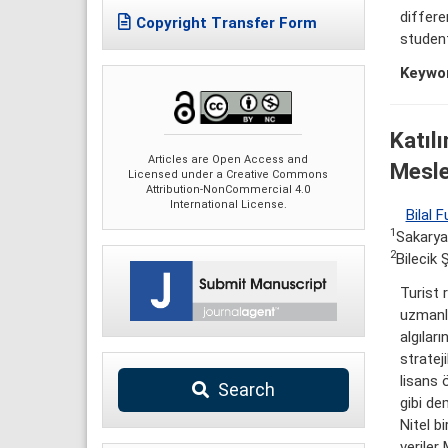
differe
Copyright Transfer Form
student
Keywo
Katıl
Articles are Open Access and
Meslek
Licensed under a Creative Commons
Attribution-NonCommercial 4.0
International License.
Bilal 
1
Sakarya 
2
Bilecik 
Turist r
uzmanla
algılar
stratej
lisans ö
Search
gibi de
Nitel b
veriler