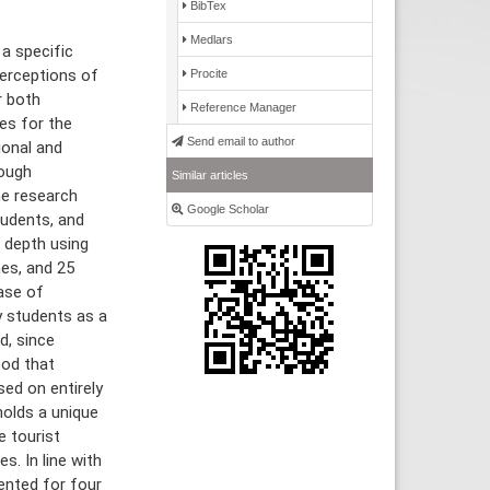
BibTex
Medlars
 a specific
perceptions of
Procite
r both
Reference Manager
es for the
Send email to author
ional and
rough
Similar articles
he research
Google Scholar
tudents, and
 depth using
es, and 25
ase of
y students as a
d, since
ood that
ed on entirely
holds a unique
e tourist
. In line with
ented for four