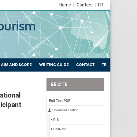
Home
|
Contact
| TR
AIM AND SCOPE
WRITING GUIDE
CONTACT
TR
CITE
ational
Full Text PDF
icipant
Download citation
RIS
EndNote