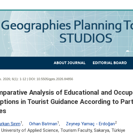
ABOUT JOURNAL
EDITORIAL BOARD
. 2026; 6(1):
1-12 | DOI:
10.5505/gpts.2026.84856
parative Analysis of Educational and Occup
ptions in Tourist Guidance According to Part
les
1
1
2
Furkan Sırım
,
Orhan Batman
,
Zeynep Yamaç - Erdoğan
 University of Applied Science, Tourism Faculty, Sakarya, Türkiye