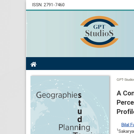
ISSN: 2791-7460
GPT-Studios
A Com
Perce
Profi
Bilal 
1
Sakarya