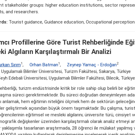
nt stakeholder groups: higher education institutions, sector represe
s, and researchers.
rds:
Tourist guidance, Guidance education, Occupational perception
ımcı Profillerine Göre Turist Rehberliğinde Eğ
i Algıların Karşılaştırmalı Bir Analizi
1
1
2
Furkan Sırım
,
Orhan Batman
,
Zeynep Yamaç - Erdoğan
Uygulamalı Bilimler Üniversitesi, Turizm Fakültesi, Sakarya, Türkiye
Şeyh Edebali Üniversitesi, Uygulamalı Bilimler Fakültesi, Bilecik, Türkiye
ehberliği, turizm endüstrisinde kritik bir role sahip olup belirli bir eğit
şma süreci gerektirmektedir. Bu süreci doğrudan deneyimleyen aday
ını anlamak, hem eğitimin niteliğini ölçmek hem de sektörün geleceğin
iler geliştirmek açısından büyük önem taşımaktadır. Bu çalışma, turist
ğrencilerinin eğitimsel ve mesleki algılarını; üniversite türü, cinsiyet v
mografik değişkenler üzerinden karşılaştırmalı olarak analiz etmeyi 
ir yaklaşımla tasarlanan araştırmada, 28 öğrenci ile mülakat yapılmış 
 MAXQDA yazılımı kullanılarak derinlemesine incelenerek içerik analizin