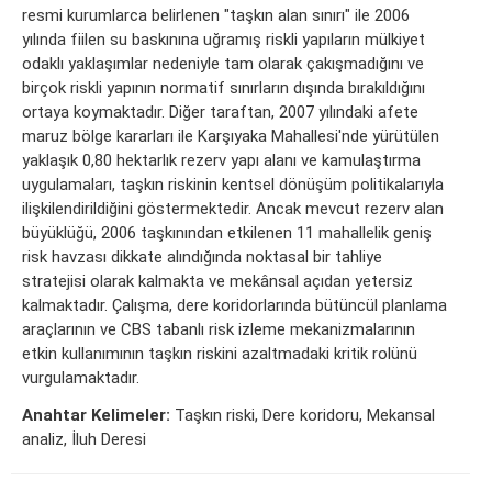
resmi kurumlarca belirlenen "taşkın alan sınırı" ile 2006
yılında fiilen su baskınına uğramış riskli yapıların mülkiyet
odaklı yaklaşımlar nedeniyle tam olarak çakışmadığını ve
birçok riskli yapının normatif sınırların dışında bırakıldığını
ortaya koymaktadır. Diğer taraftan, 2007 yılındaki afete
maruz bölge kararları ile Karşıyaka Mahallesi'nde yürütülen
yaklaşık 0,80 hektarlık rezerv yapı alanı ve kamulaştırma
uygulamaları, taşkın riskinin kentsel dönüşüm politikalarıyla
ilişkilendirildiğini göstermektedir. Ancak mevcut rezerv alan
büyüklüğü, 2006 taşkınından etkilenen 11 mahallelik geniş
risk havzası dikkate alındığında noktasal bir tahliye
stratejisi olarak kalmakta ve mekânsal açıdan yetersiz
kalmaktadır. Çalışma, dere koridorlarında bütüncül planlama
araçlarının ve CBS tabanlı risk izleme mekanizmalarının
etkin kullanımının taşkın riskini azaltmadaki kritik rolünü
vurgulamaktadır.
Anahtar Kelimeler:
Taşkın riski, Dere koridoru, Mekansal
analiz, İluh Deresi