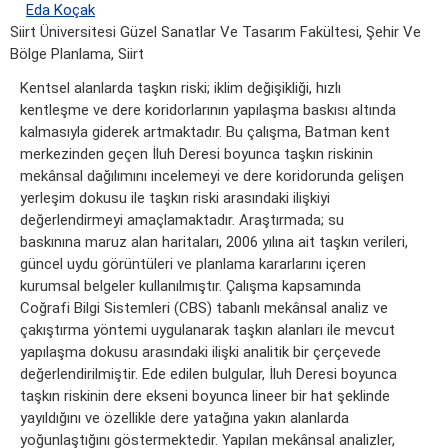
Eda Koçak
Siirt Üniversitesi Güzel Sanatlar Ve Tasarım Fakültesi, Şehir Ve
Bölge Planlama, Siirt
Kentsel alanlarda taşkın riski; iklim değişikliği, hızlı
kentleşme ve dere koridorlarının yapılaşma baskısı altında
kalmasıyla giderek artmaktadır. Bu çalışma, Batman kent
merkezinden geçen İluh Deresi boyunca taşkın riskinin
mekânsal dağılımını incelemeyi ve dere koridorunda gelişen
yerleşim dokusu ile taşkın riski arasındaki ilişkiyi
değerlendirmeyi amaçlamaktadır. Araştırmada; su
baskınına maruz alan haritaları, 2006 yılına ait taşkın verileri,
güncel uydu görüntüleri ve planlama kararlarını içeren
kurumsal belgeler kullanılmıştır. Çalışma kapsamında
Coğrafi Bilgi Sistemleri (CBS) tabanlı mekânsal analiz ve
çakıştırma yöntemi uygulanarak taşkın alanları ile mevcut
yapılaşma dokusu arasındaki ilişki analitik bir çerçevede
değerlendirilmiştir. Ede edilen bulgular, İluh Deresi boyunca
taşkın riskinin dere ekseni boyunca lineer bir hat şeklinde
yayıldığını ve özellikle dere yatağına yakın alanlarda
yoğunlaştığını göstermektedir. Yapılan mekânsal analizler,