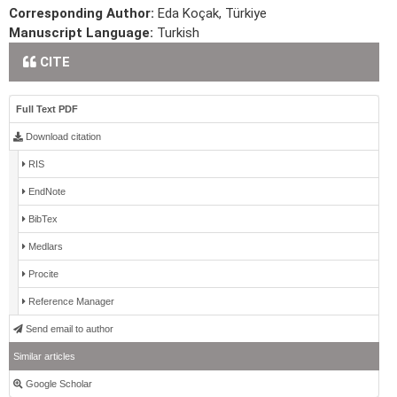
Corresponding Author:
Eda Koçak, Türkiye
Manuscript Language:
Turkish
CITE
Full Text PDF
Download citation
RIS
EndNote
BibTex
Medlars
Procite
Reference Manager
Send email to author
Similar articles
Google Scholar