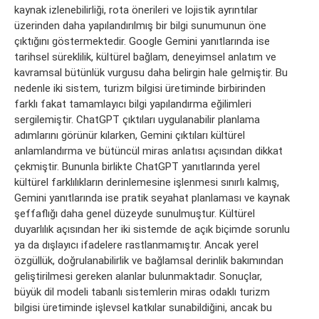
kaynak izlenebilirliği, rota önerileri ve lojistik ayrıntılar
üzerinden daha yapılandırılmış bir bilgi sunumunun öne
çıktığını göstermektedir. Google Gemini yanıtlarında ise
tarihsel süreklilik, kültürel bağlam, deneyimsel anlatım ve
kavramsal bütünlük vurgusu daha belirgin hale gelmiştir. Bu
nedenle iki sistem, turizm bilgisi üretiminde birbirinden
farklı fakat tamamlayıcı bilgi yapılandırma eğilimleri
sergilemiştir. ChatGPT çıktıları uygulanabilir planlama
adımlarını görünür kılarken, Gemini çıktıları kültürel
anlamlandırma ve bütüncül miras anlatısı açısından dikkat
çekmiştir. Bununla birlikte ChatGPT yanıtlarında yerel
kültürel farklılıkların derinlemesine işlenmesi sınırlı kalmış,
Gemini yanıtlarında ise pratik seyahat planlaması ve kaynak
şeffaflığı daha genel düzeyde sunulmuştur. Kültürel
duyarlılık açısından her iki sistemde de açık biçimde sorunlu
ya da dışlayıcı ifadelere rastlanmamıştır. Ancak yerel
özgüllük, doğrulanabilirlik ve bağlamsal derinlik bakımından
geliştirilmesi gereken alanlar bulunmaktadır. Sonuçlar,
büyük dil modeli tabanlı sistemlerin miras odaklı turizm
bilgisi üretiminde işlevsel katkılar sunabildiğini, ancak bu